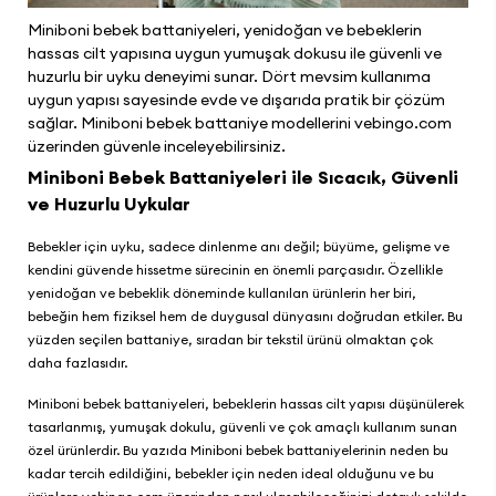
Miniboni bebek battaniyeleri, yenidoğan ve bebeklerin
hassas cilt yapısına uygun yumuşak dokusu ile güvenli ve
huzurlu bir uyku deneyimi sunar. Dört mevsim kullanıma
uygun yapısı sayesinde evde ve dışarıda pratik bir çözüm
sağlar. Miniboni bebek battaniye modellerini vebingo.com
üzerinden güvenle inceleyebilirsiniz.
Miniboni Bebek Battaniyeleri ile Sıcacık, Güvenli
ve Huzurlu Uykular
Bebekler için uyku, sadece dinlenme anı değil; büyüme, gelişme ve
kendini güvende hissetme sürecinin en önemli parçasıdır. Özellikle
yenidoğan ve bebeklik döneminde kullanılan ürünlerin her biri,
bebeğin hem fiziksel hem de duygusal dünyasını doğrudan etkiler. Bu
yüzden seçilen battaniye, sıradan bir tekstil ürünü olmaktan çok
daha fazlasıdır.
Miniboni bebek battaniyeleri
, bebeklerin hassas cilt yapısı düşünülerek
tasarlanmış, yumuşak dokulu, güvenli ve çok amaçlı kullanım sunan
özel ürünlerdir. Bu yazıda
Miniboni bebek battaniyeleri
nin neden bu
kadar tercih edildiğini, bebekler için neden ideal olduğunu ve bu