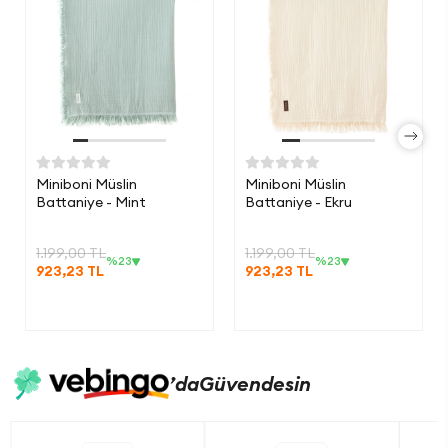
Miniboni Müslin
Miniboni Müslin
Battaniye - Mint
Battaniye - Ekru
1.199,00 TL
1.199,00 TL
%23
%23
923,23 TL
923,23 TL
’da
Güvendesin