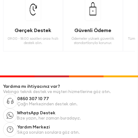
Gerçek Destek
Güvenli Ödeme
09:00 - 18:00 saatleri arası hızlı
Ödemeler yüksek güvenlik
Tüm ü
destek alın.
standartlarıyla korunur.
Yardıma mı ihtiyacınız var?
Vebingo teknik destek ve müşteri hizmetlerine göz atın.
0850 307 10 77
Çağrı Merkezinden destek alın.
WhatsApp Destek
Bize yazın, her zaman buradayız.
Yardım Merkezi
Sıkça sorulan sorulara göz atın.