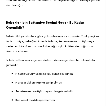
ürünlere
vebingo.com
üzerinden nasıl ulaşabileceğinizi detaylı şekilde
ele alacağız.
Bebekler İçin Battaniye Seçimi Neden Bu Kadar
Önemlidir?
Bebek cildi yetişkinlere göre çok daha ince ve hassastır. Yanlış seçilen
bir battaniye, bebeğin cildinde tahrişe, terlemeye ya da üşümeye
neden olabilir. Aynı zamanda bebeğin uyku kalitesi de doğrudan
olumsuz etkilenir.
Bebek battaniyesi seçerken dikkat edilmesi gereken temel noktalar
şunlardır:
Hassas ve yumuşak dokulu kumaş kullanımı
Nefes alabilen yapıya sahip olması
Terletmeyen ve üşütmeyen dengeli kalınlık
Kimyasal madde içermemesi