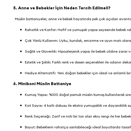
5. Anne ve Bebekler İçin Neden Tercih Edilmeli?
Müslin battaniyeler, anne ve bebek hayatında pek çok açıdan avanta
Rahatlık ve Konfor: Hafif ve yumuşak yapısı sayesinde bebek ra
Çok Yönlü Kullanım: Uyku, kundak, emzirme ve oyun matı olarak 
Sağlık ve Güvenlik: Hipoalerjenik yapısı ile bebek cildine zarar
Estetik ve Şıklık: Farklı renk ve desen seçenekleri ile odanın de
Hediye Alternatifi: Yeni doğan bebekler için ideal ve anlamlı bi
6.
Miniboni Müslin Battaniye
Kumaş Yapısı: %100 doğal pamuk müslin kumaş kullanılarak üreti
Kat Sayısı: 4 katlı dokusu ile ekstra yumuşaklık ve dayanıklılık s
Renk Seçeneği: Zarif ve nötr bir ton olan ekru rengi ile her be
Boyut: Bebeklerin rahatça sarılabileceği ideal boyutlarda tasar