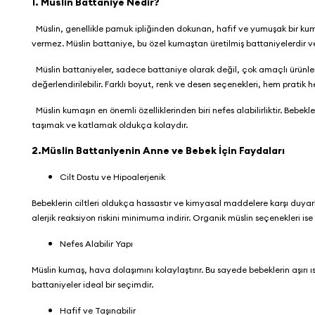
1. Müslin Battaniye Nedir?
Müslin, genellikle pamuk ipliğinden dokunan, hafif ve yumuşak bir kum
vermez. Müslin battaniye, bu özel kumaştan üretilmiş battaniyelerdir 
Müslin battaniyeler, sadece battaniye olarak değil, çok amaçlı ürünler
değerlendirilebilir. Farklı boyut, renk ve desen seçenekleri, hem pratik 
Müslin kumaşın en önemli özelliklerinden biri nefes alabilirliktir. Bebek
taşımak ve katlamak oldukça kolaydır.
2.Müslin Battaniyenin Anne ve Bebek İçin Faydaları
Cilt Dostu ve Hipoalerjenik
Bebeklerin ciltleri oldukça hassastır ve kimyasal maddelere karşı duyarlı
alerjik reaksiyon riskini minimuma indirir. Organik müslin seçenekleri is
Nefes Alabilir Yapı
Müslin kumaş, hava dolaşımını kolaylaştırır. Bu sayede bebeklerin aşırı ı
battaniyeler ideal bir seçimdir.
Hafif ve Taşınabilir