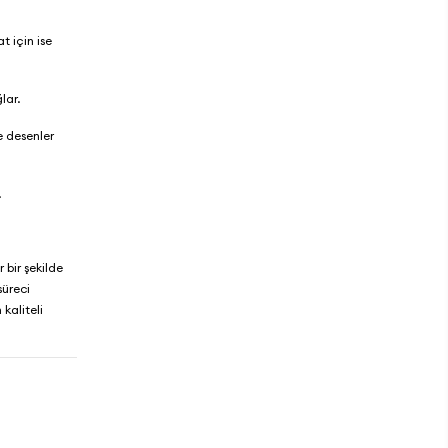
 için ise
ğlar.
e desenler
.
r bir şekilde
süreci
kaliteli