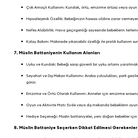
Çok Amaçlı Kullanım: Kundak, örtü, emzirme örtüsü veya oyun ma
Hipoalerjenik Özellik: Bebeğinizin hassas cildine zarar vermey
Nefes Alabilirlik: Hava geçirgenliği sayesinde bebeklerin terleme
Kolay Bakım: Makinede yıkanabilir özelliği ile pratik kullanım su
7. Müslin Battaniyenin Kullanım Alanları
Uyku ve Kundak: Bebeği sarıp güvenli bir uyku ortamı yaratmak iç
Seyahat ve Dış Mekan Kullanımı: Araba yolculukları, park gezileri
görür.
Emzirme ve Örtü Olarak Kullanım: Anneler için emzirme sırasın
Oyun ve Aktivite Matı: Evde veya dış mekanda bebeklerin oyun o
Hediye Seçeneği: Müslin battaniyeler, yeni doğan bebekler için id
8. Müslin Battaniye Seçerken Dikkat Edilmesi Gerekenle