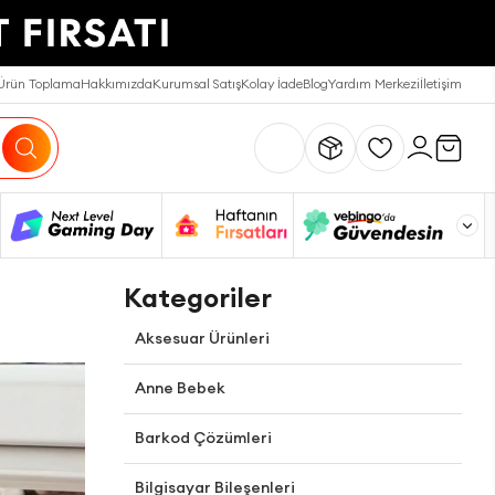
Ürün Toplama
Hakkımızda
Kurumsal Satış
Kolay İade
Blog
Yardım Merkezi
İletişim
Kategoriler
Aksesuar Ürünleri
Anne Bebek
Barkod Çözümleri
Bilgisayar Bileşenleri