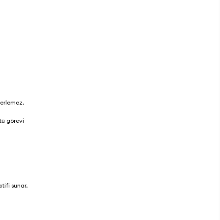
 terlemez.
tü görevi
.
tifi sunar.