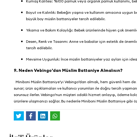
Kumaş Kalitesi: %100 pamuk veya organik pamuk kullanımı, bebek ci
Boyut ve Kalınlık: Bebeğin yaşına ve kullanım amacına uygun bo
büyük boy müslin battaniyeler tercih edilebilir.
Yıkama ve Bakım Kolaylığı: Bebek ürünlerinde hijyen çok önemlidi
Desen, Renk ve Tasarım: Anne ve babalar için estetik de öneml
tercih edilebilir.
Mevsime Uygunluk: İnce müslin battaniyeler yaz ayları için ideal
9. Neden Vebingo’dan Müslim Battaniye Almalısın?
Miniboni Müslin Battaniye’yi
Vebingo
’dan almak, hem güvenli hem de pr
sunar; ürün açıklamaları ve kullanıcı yorumları ile doğru tercih yapmanız
sorunsuz ilerler.
Vebingo
’nun müşteri odaklı hizmet anlayışı, ödeme kolay
ürünlere ulaşmanızı sağlar. Bu nedenle Miniboni Müslin Battaniye gibi öz