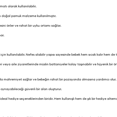
tı olarak kullanılabilir.
en doğal pamuk malzeme kullanılmıştır.
sini önler ve rahat bir uyku ortamı sağlar.
nar.
in kullanılabilir. Nefes alabilir yapısı sayesinde bebek hem sıcak kalır hem de
 veya aile ziyaretlerinde müslin battaniyeler kolay taşınabilir ve hijyenik bir ör
da mahremiyet sağlar ve bebeğin rahat bir pozisyonda olmasına yardımcı olur
ynayabileceği güvenli bir alan oluşturur.
eal hediye seçeneklerinden biridir. Hem kullanışlı hem de şık bir hediye alterna
r