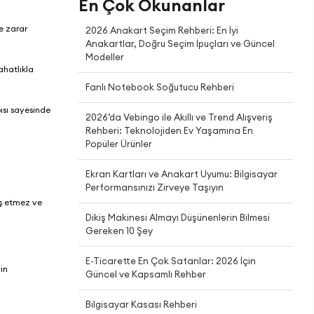
En Çok Okunanlar
e zarar
2026 Anakart Seçim Rehberi: En İyi
Anakartlar, Doğru Seçim İpuçları ve Güncel
Modeller
ahatlıkla
Fanlı Notebook Soğutucu Rehberi
pısı sayesinde
2026’da Vebingo ile Akıllı ve Trend Alışveriş
Rehberi: Teknolojiden Ev Yaşamına En
Popüler Ürünler
Ekran Kartları ve Anakart Uyumu: Bilgisayar
Performansınızı Zirveye Taşıyın
riş etmez ve
Dikiş Makinesi Almayı Düşünenlerin Bilmesi
Gereken 10 Şey
E-Ticarette En Çok Satanlar: 2026 İçin
lin
Güncel ve Kapsamlı Rehber
Bilgisayar Kasası Rehberi