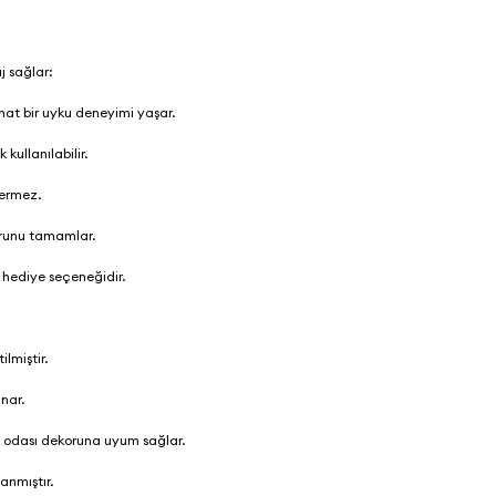
j sağlar:
hat bir uyku deneyimi yaşar.
kullanılabilir.
 vermez.
korunu tamamlar.
r hediye seçeneğidir.
lmiştir.
unar.
bek odası dekoruna uyum sağlar.
lanmıştır.