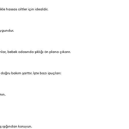
e hassas ciltler için idealdir.
uygundur.
ar, bebek odasında şıklığı ön plana çıkarır.
 doğru bakım şarttır. İşte bazı ipuçları:
nın.
ş ışığından koruyun.