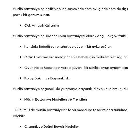
Müslin battaniyeler, hafif yapıları sayesinde hem ev içinde hem de dış
pratik bir çözüm sunar.
Çok Amaçlı Kullanım
Müslin battaniyeler, sadece uyku battaniyesi olarak değil, birçok farklı 
Kundak: Bebeği sarıp rahat ve güvenli bir uyku sağlar.
Örtü: Emzirme sırasında anne ve bebek için mahremiyet sağlar
Oyun Matı: Bebeklerin yerde güvenli bir şekilde oyun oynamasın
Kolay Bakım ve Dayanıklılık
Müslin battaniyeler genellikle yıkamaya dayanıklıdır ve uzun ömürlüdür. 
Müslin Battaniye Modelleri ve Trendleri
Günümüzde müslin battaniyeler farklı model ve tasarımlarla sunulmakta
edebilir.
Organik ve Doğal Boyalı Modeller