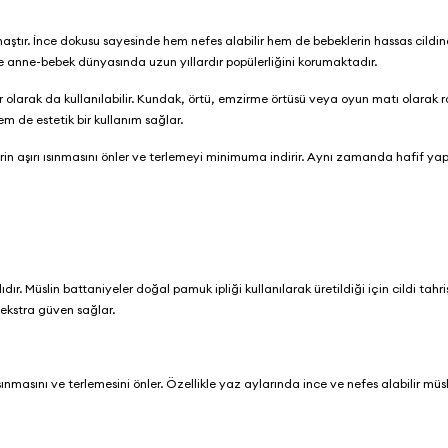
aştır. İnce dokusu sayesinde hem nefes alabilir hem de bebeklerin hassas cildin
ve anne-bebek dünyasında uzun yıllardır popülerliğini korumaktadır.
 olarak da kullanılabilir. Kundak, örtü, emzirme örtüsü veya oyun matı olarak r
hem de estetik bir kullanım sağlar.
lerin aşırı ısınmasını önler ve terlemeyi minimuma indirir. Aynı zamanda hafif ya
dır. Müslin battaniyeler doğal pamuk ipliği kullanılarak üretildiği için cildi tah
e ekstra güven sağlar.
sınmasını ve terlemesini önler. Özellikle yaz aylarında ince ve nefes alabilir müs