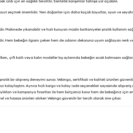
ldi için en sağlıklı tercihtir. Sentetik karışımlar tahrişe yol açabilir.
yut seçmek önemlidir. Yeni doğanlar için daha küçük boyutlar, oyun ve seyahat
r. Makinede yıkanabilir ve hızlı kuruyan müslin battaniyeler pratik kullanım sa
idir. Hem bebeğin ilgisini çeken hem de odanın dekoruna uyum sağlayan renk v
ken, çift katlı veya kalın modeller kış aylarında bebeğin sıcak kalmasını sağlar
atik bir alışveriş deneyimi sunar.
Vebingo
, sertifikalı ve kaliteli ürünleri güvenili
ı kolaylaştırır. Ayrıca hızlı kargo ve kolay iade seçenekleri sayesinde alışveriş 
lıkları ve kampanya fırsatları ile hem bütçenizi korur hem de bebeğiniz için en 
el ve hassas ürünleri alırken
Vebingo
güvenilir bir tercih olarak öne çıkar.