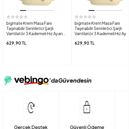
bigmate Krem Masa Fanı
bigmate Krem Masa Fanı
Taşınabilir Serinletici Şarjlı
Taşınabilir Serinletici Şarjlı
Vantilatör 3 Kademeli Hız Ayarı
Vantilatör 3 Kademeli Hız Aya
YS2329
YS2329
629,90 TL
629,90 TL
’da
Güvendesin
Gerçek Destek
Güvenli Ödeme