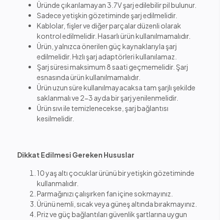
Üründe çıkarılamayan 3.7V şarj edilebilir pil bulunur.
Sadece yetişkin gözetiminde şarj edilmelidir.
Kablolar, fişler ve diğer parçalar düzenli olarak
kontrol edilmelidir. Hasarlı ürün kullanılmamalıdır.
Ürün, yalnızca önerilen güç kaynaklarıyla şarj
edilmelidir. Hızlı şarj adaptörleri kullanılamaz.
Şarj süresi maksimum 8 saati geçmemelidir. Şarj
esnasında ürün kullanılmamalıdır.
Ürün uzun süre kullanılmayacaksa tam şarjlı şekilde
saklanmalı ve 2-3 ayda bir şarj yenilenmelidir.
Ürün sıvı ile temizlenecekse, şarj bağlantısı
kesilmelidir.
Dikkat Edilmesi Gereken Hususlar
10 yaş altı çocuklar ürünü bir yetişkin gözetiminde
kullanmalıdır.
Parmağınızı çalışırken fan içine sokmayınız.
Ürünü nemli, sıcak veya güneş altında bırakmayınız.
Priz ve güç bağlantıları güvenlik şartlarına uygun