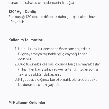
esnasında rahatsız etmeden serinlik sağlar.
120° Açılı Dönüş
Fan başlığı 120 derece dönerek daha geniş bir alana hava
üfleyebilir.
Kullanım Talimatları
Ürünü ilk kez kullanmadan önce tam şarj ediniz.
Bilgisayar veya taşınabilir güç kaynağı ile şarj
edilebilir.
Güç tuşuna bir kez basıldığında fan çalışmaya başlar
(1. hız). Her basışta hız seviyesi artar. 3. hızdan sonra
tekrar basıldığında kapanır.
Pil gücü azaldığında fan otomatik olarak duracaktır,
bu durumda cihazı şarj edin.
Pil Kullanım Önlemleri