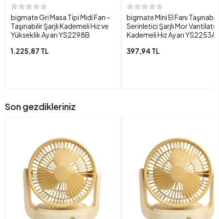
bigmate Gri Masa Tipi Midi Fan –
bigmate Mini El Fanı Taşınabili
Taşınabilir Şarjlı Kademeli Hız ve
Serinletici Şarjlı Mor Vantilatö
Yükseklik Ayarı YS2298B
Kademeli Hız Ayarı YS2253A
1.225,87 TL
397,94 TL
Son gezdikleriniz