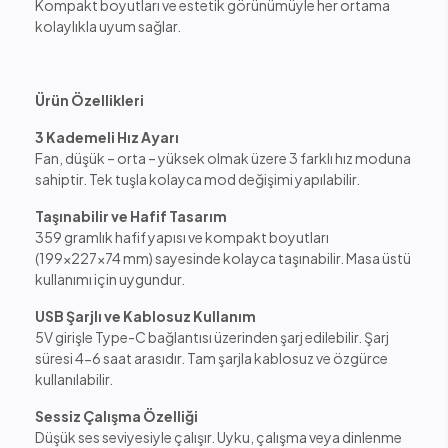
Kompakt boyutları ve estetik görünümüyle her ortama
kolaylıkla uyum sağlar.
Ürün Özellikleri
3 Kademeli Hız Ayarı
Fan, düşük – orta – yüksek olmak üzere 3 farklı hız moduna
sahiptir. Tek tuşla kolayca mod değişimi yapılabilir.
Taşınabilir ve Hafif Tasarım
359 gramlık hafif yapısı ve kompakt boyutları
(199x227x74 mm) sayesinde kolayca taşınabilir. Masa üstü
kullanımı için uygundur.
USB Şarjlı ve Kablosuz Kullanım
5V girişle Type-C bağlantısı üzerinden şarj edilebilir. Şarj
süresi 4-6 saat arasıdır. Tam şarjla kablosuz ve özgürce
kullanılabilir.
Sessiz Çalışma Özelliği
Düşük ses seviyesiyle çalışır. Uyku, çalışma veya dinlenme