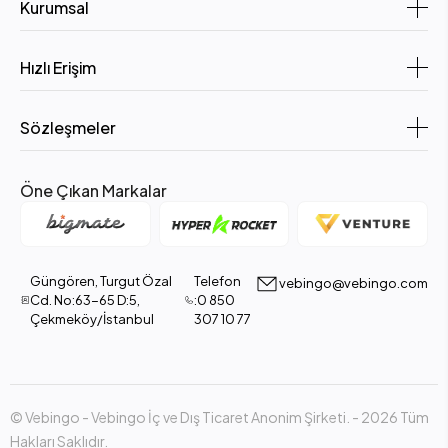
Kurumsal
Hızlı Erişim
Sözleşmeler
Öne Çıkan Markalar
Güngören, Turgut Özal
Telefon
vebingo@vebingo.com
Cd. No:63-65 D:5,
:0 850
Çekmeköy/İstanbul
307 10 77
© Vebingo - Vebingo İç ve Dış Ticaret Anonim Şirketi. - 2026 Tüm
Hakları Saklıdır.