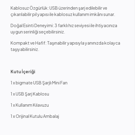
Kablosuz Özgürlük: USB üzerinden şarj edilebilir ve
çıkarılabilir pil yapısı ile kablosuz kullanım imkânı sunar.
Doğal Esinti Deneyimi: 3 farklı hız seviyesi ile ihtiyacınıza
uygun serinliği seçebilirsiniz.
Kompakt ve Hafif: Taşınabilir yapısıyla yanınızda kolayca
taşıyabilirsiniz.
Kutu İçeriği
1 x bigmate USB Şarjlı Mini Fan
1 x USB Şarj Kablosu
1 x Kullanım Kılavuzu
1 x Orijinal Kutulu Ambalaj