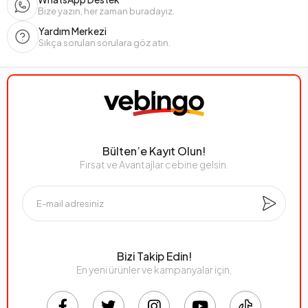
Bize yazın, her zaman buradayız.
Yardım Merkezi
Sıkça sorulan sorulara göz atın.
Bülten’e Kayıt Olun!
Fırsat ve Avantajlar cebine gelsin.
Bizi Takip Edin!
En yeni ürünler ve kampanyalar için,