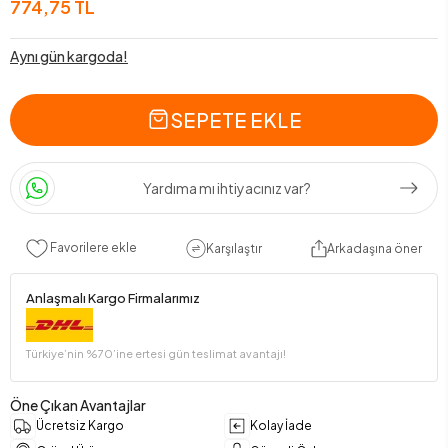
774,75 TL
Aynı gün kargoda!
SEPETE EKLE
Yardıma mı ihtiyacınız var?
Favorilere ekle
Karşılaştır
Arkadaşına öner
Anlaşmalı Kargo Firmalarımız
Türkiye’nin %70’ine ertesi gün teslimat avantajı!
Öne Çıkan Avantajlar
Ücretsiz Kargo
Kolay İade