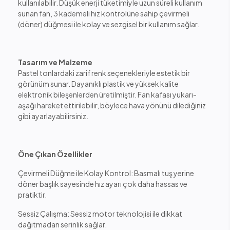
kullanılabilir. Düşük enerji tüketimiyle uzun süreli kullanım
sunan fan, 3 kademeli hız kontrolüne sahip çevirmeli
(döner) düğmesi ile kolay ve sezgisel bir kullanım sağlar.
Tasarım ve Malzeme
Pastel tonlardaki zarif renk seçenekleriyle estetik bir
görünüm sunar. Dayanıklı plastik ve yüksek kalite
elektronik bileşenlerden üretilmiştir. Fan kafası yukarı-
aşağı hareket ettirilebilir, böylece hava yönünü dilediğiniz
gibi ayarlayabilirsiniz.
Öne Çıkan Özellikler
Çevirmeli Düğme ile Kolay Kontrol: Basmalı tuş yerine
döner başlık sayesinde hız ayarı çok daha hassas ve
pratiktir.
Sessiz Çalışma: Sessiz motor teknolojisi ile dikkat
dağıtmadan serinlik sağlar.