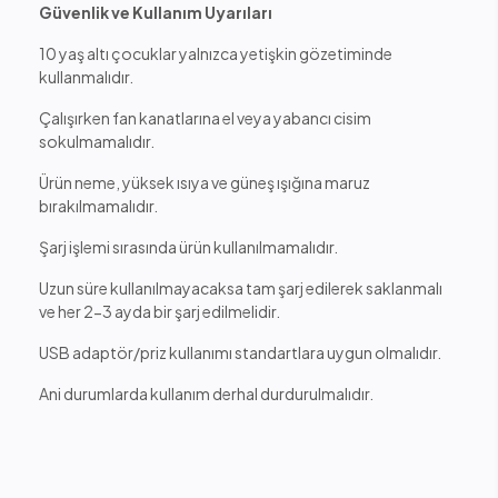
Güvenlik ve Kullanım Uyarıları
10 yaş altı çocuklar yalnızca yetişkin gözetiminde
kullanmalıdır.
Çalışırken fan kanatlarına el veya yabancı cisim
sokulmamalıdır.
Ürün neme, yüksek ısıya ve güneş ışığına maruz
bırakılmamalıdır.
Şarj işlemi sırasında ürün kullanılmamalıdır.
Uzun süre kullanılmayacaksa tam şarj edilerek saklanmalı
ve her 2-3 ayda bir şarj edilmelidir.
USB adaptör/priz kullanımı standartlara uygun olmalıdır.
Ani durumlarda kullanım derhal durdurulmalıdır.