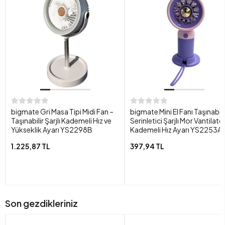
bigmate Gri Masa Tipi Midi Fan –
bigmate Mini El Fanı Taşınabili
Taşınabilir Şarjlı Kademeli Hız ve
Serinletici Şarjlı Mor Vantilatö
Yükseklik Ayarı YS2298B
Kademeli Hız Ayarı YS2253A
1.225,87 TL
397,94 TL
Son gezdikleriniz