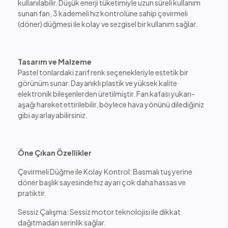
kullanılabilir. Düşük enerji tüketimiyle uzun süreli kullanım
sunan fan, 3 kademeli hız kontrolüne sahip çevirmeli
(döner) düğmesi ile kolay ve sezgisel bir kullanım sağlar.
Tasarım ve Malzeme
Pastel tonlardaki zarif renk seçenekleriyle estetik bir
görünüm sunar. Dayanıklı plastik ve yüksek kalite
elektronik bileşenlerden üretilmiştir. Fan kafası yukarı-
aşağı hareket ettirilebilir, böylece hava yönünü dilediğiniz
gibi ayarlayabilirsiniz.
Öne Çıkan Özellikler
Çevirmeli Düğme ile Kolay Kontrol: Basmalı tuş yerine
döner başlık sayesinde hız ayarı çok daha hassas ve
pratiktir.
Sessiz Çalışma: Sessiz motor teknolojisi ile dikkat
dağıtmadan serinlik sağlar.