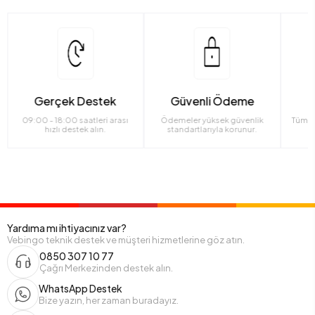
Gerçek Destek
Güvenli Ödeme
09:00 - 18:00 saatleri arası
Ödemeler yüksek güvenlik
Tüm ü
hızlı destek alın.
standartlarıyla korunur.
Yardıma mı ihtiyacınız var?
Vebingo teknik destek ve müşteri hizmetlerine göz atın.
0850 307 10 77
Çağrı Merkezinden destek alın.
WhatsApp Destek
Bize yazın, her zaman buradayız.