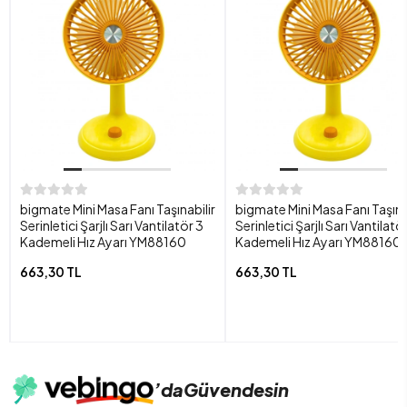
bigmate Mini Masa Fanı Taşınabilir
bigmate Mini Masa Fanı Taşına
Serinletici Şarjlı Sarı Vantilatör 3
Serinletici Şarjlı Sarı Vantilatö
Kademeli Hız Ayarı YM88160
Kademeli Hız Ayarı YM88160
663,30 TL
663,30 TL
’da
Güvendesin