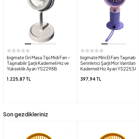
bigmate Gri Masa Tipi Midi Fan –
bigmate Mini El Fanı Taşınabili
Taşınabilir Şarjlı Kademeli Hız ve
Serinletici Şarjlı Mor Vantilatö
Yükseklik Ayarı YS2298B
Kademeli Hız Ayarı YS2253A
1.225,87 TL
397,94 TL
Son gezdikleriniz