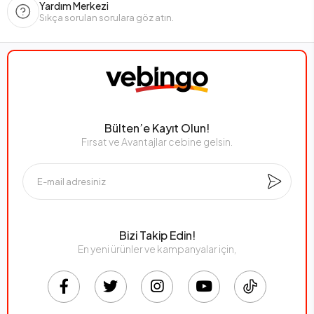
Yardım Merkezi
Sıkça sorulan sorulara göz atın.
Bülten’e Kayıt Olun!
Fırsat ve Avantajlar cebine gelsin.
Bizi Takip Edin!
En yeni ürünler ve kampanyalar için,