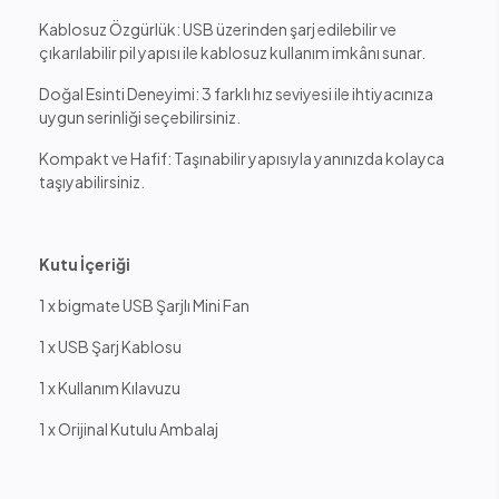
Kablosuz Özgürlük: USB üzerinden şarj edilebilir ve
çıkarılabilir pil yapısı ile kablosuz kullanım imkânı sunar.
Doğal Esinti Deneyimi: 3 farklı hız seviyesi ile ihtiyacınıza
uygun serinliği seçebilirsiniz.
Kompakt ve Hafif: Taşınabilir yapısıyla yanınızda kolayca
taşıyabilirsiniz.
Kutu İçeriği
1 x bigmate USB Şarjlı Mini Fan
1 x USB Şarj Kablosu
1 x Kullanım Kılavuzu
1 x Orijinal Kutulu Ambalaj