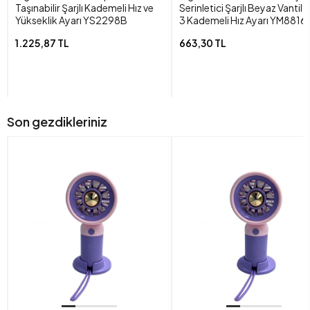
Taşınabilir Şarjlı Kademeli Hız ve
Serinletici Şarjlı Beyaz Vantil
Yükseklik Ayarı YS2298B
3 Kademeli Hız Ayarı YM8816
1.225,87 TL
663,30 TL
Son gezdikleriniz