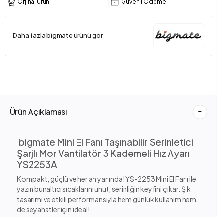
Orjinal Ürün
Güvenli Ödeme
Daha fazla bigmate ürünü gör
Ürün Açıklaması
bigmate Mini El Fanı Taşınabilir Serinletici
Şarjlı Mor Vantilatör 3 Kademeli Hız Ayarı
YS2253A
Kompakt, güçlü ve her an yanında! YS-2253 Mini El Fanı ile
yazın bunaltıcı sıcaklarını unut, serinliğin keyfini çıkar. Şık
tasarımı ve etkili performansıyla hem günlük kullanım hem
de seyahatler için ideal!