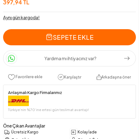
397,94 TL
Aynı gün kargoda!
SEPETE EKLE
Yardıma mı ihtiyacınız var?
Favorilere ekle
Karşılaştır
Arkadaşına öner
Anlaşmalı Kargo Firmalarımız
Türkiye’nin %70’ine ertesi gün teslimat avantajı!
Öne Çıkan Avantajlar
Ücretsiz Kargo
Kolay İade