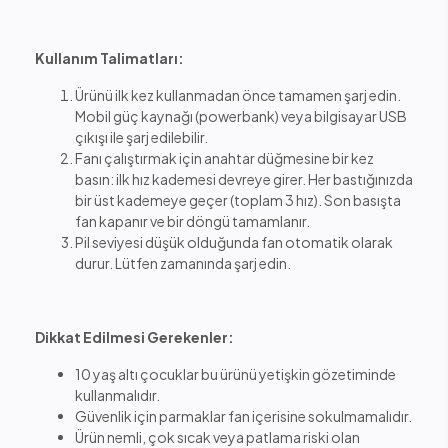
Kullanım Talimatları:
Ürünü ilk kez kullanmadan önce tamamen şarj edin.
Mobil güç kaynağı (powerbank) veya bilgisayar USB
çıkışı ile şarj edilebilir.
Fanı çalıştırmak için anahtar düğmesine bir kez
basın: ilk hız kademesi devreye girer. Her bastığınızda
bir üst kademeye geçer (toplam 3 hız). Son basışta
fan kapanır ve bir döngü tamamlanır.
Pil seviyesi düşük olduğunda fan otomatik olarak
durur. Lütfen zamanında şarj edin.
Dikkat Edilmesi Gerekenler:
10 yaş altı çocuklar bu ürünü yetişkin gözetiminde
kullanmalıdır.
Güvenlik için parmaklar fan içerisine sokulmamalıdır.
Ürün nemli, çok sıcak veya patlama riski olan