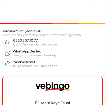
Yardıma mı ihtiyacınız var?
Vebingo teknik destek ve müşteri hizmetlerine göz atın.
0850 307 10 77
Çağrı Merkezinden destek alın.
WhatsApp Destek
Bize yazın, her zaman buradayız.
Yardım Merkezi
Sıkça sorulan sorulara göz atın.
Bülten’e Kayıt Olun!