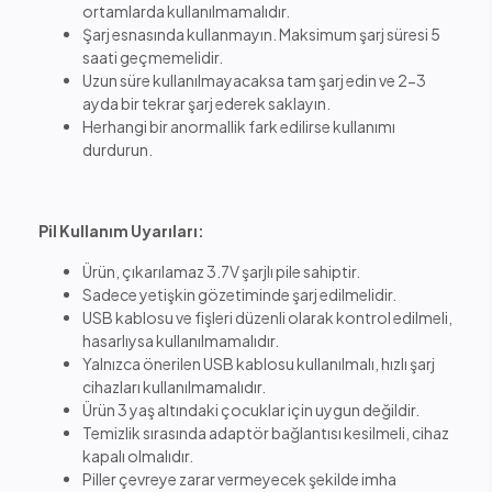
ortamlarda kullanılmamalıdır.
Şarj esnasında kullanmayın. Maksimum şarj süresi 5
saati geçmemelidir.
Uzun süre kullanılmayacaksa tam şarj edin ve 2-3
ayda bir tekrar şarj ederek saklayın.
Herhangi bir anormallik fark edilirse kullanımı
durdurun.
Pil Kullanım Uyarıları:
Ürün, çıkarılamaz 3.7V şarjlı pile sahiptir.
Sadece yetişkin gözetiminde şarj edilmelidir.
USB kablosu ve fişleri düzenli olarak kontrol edilmeli,
hasarlıysa kullanılmamalıdır.
Yalnızca önerilen USB kablosu kullanılmalı, hızlı şarj
cihazları kullanılmamalıdır.
Ürün 3 yaş altındaki çocuklar için uygun değildir.
Temizlik sırasında adaptör bağlantısı kesilmeli, cihaz
kapalı olmalıdır.
Piller çevreye zarar vermeyecek şekilde imha