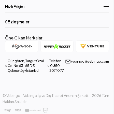
Hızlı Erişim
Sözleşmeler
Öne Çıkan Markalar
Güngören, Turgut Özal
Telefon
vebingo@vebingo.com
Cd. No:63-65 D:5,
:0 850
Çekmeköy/İstanbul
307 10 77
© Vebingo - Vebingo İç ve Dış Ticaret Anonim Şirketi. - 2026 Tüm
Hakları Saklıdır.