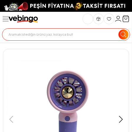
Genel Bakış
Ürün Açıklaması
Teknik Özellikler
Teslimat Ve İade