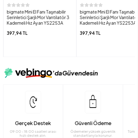
bigmate Mini El Fanı Taşınabilir
bigmate Mini El Fanı Taşınabili
Serinletici Şarjlı Mor Vantilatör 3
Serinletici Şarjlı Mor Vantilatö
Kademeli Hız Ayarı YS2253A
Kademeli Hız Ayarı YS2253A
397,94 TL
397,94 TL
’da
Güvendesin
Gerçek Destek
Güvenli Ödeme
09:00 - 18:00 saatleri arası
Ödemeler yüksek güvenlik
Tüm ü
hızlı destek alın.
standartlarıyla korunur.