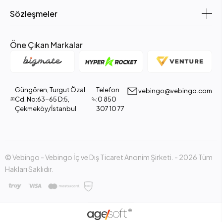
Sözleşmeler
Öne Çıkan Markalar
Güngören, Turgut Özal
Telefon
vebingo@vebingo.com
Cd. No:63-65 D:5,
:0 850
Çekmeköy/İstanbul
307 10 77
© Vebingo - Vebingo İç ve Dış Ticaret Anonim Şirketi. - 2026 Tüm
Hakları Saklıdır.