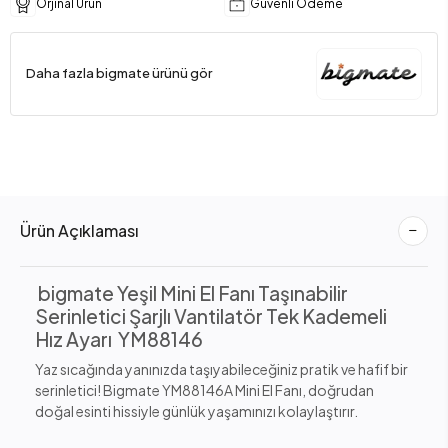
Orjinal Ürün
Güvenli Ödeme
Daha fazla bigmate ürünü gör
Ürün Açıklaması
bigmate Yeşil Mini El Fanı Taşınabilir
Serinletici Şarjlı Vantilatör Tek Kademeli
Hız Ayarı YM88146
Yaz sıcağında yanınızda taşıyabileceğiniz pratik ve hafif bir
serinletici! Bigmate YM88146A Mini El Fanı, doğrudan
doğal esinti hissiyle günlük yaşamınızı kolaylaştırır.