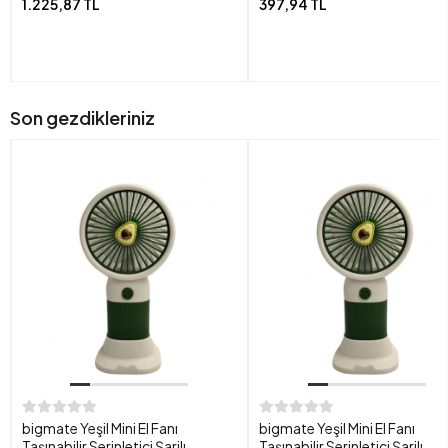
1.225,87 TL
397,94 TL
Son gezdikleriniz
bigmate Yeşil Mini El Fanı
bigmate Yeşil Mini El Fanı
Taşınabilir Serinletici Şarjlı
Taşınabilir Serinletici Şarjlı