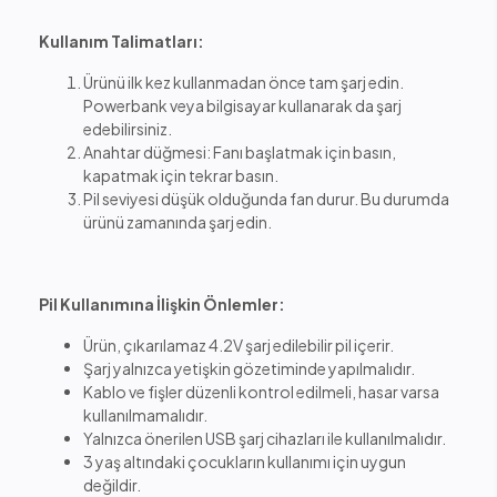
Kullanım Talimatları:
Ürünü ilk kez kullanmadan önce tam şarj edin.
Powerbank veya bilgisayar kullanarak da şarj
edebilirsiniz.
Anahtar düğmesi: Fanı başlatmak için basın,
kapatmak için tekrar basın.
Pil seviyesi düşük olduğunda fan durur. Bu durumda
ürünü zamanında şarj edin.
Pil Kullanımına İlişkin Önlemler:
Ürün, çıkarılamaz 4.2V şarj edilebilir pil içerir.
Şarj yalnızca yetişkin gözetiminde yapılmalıdır.
Kablo ve fişler düzenli kontrol edilmeli, hasar varsa
kullanılmamalıdır.
Yalnızca önerilen USB şarj cihazları ile kullanılmalıdır.
3 yaş altındaki çocukların kullanımı için uygun
değildir.