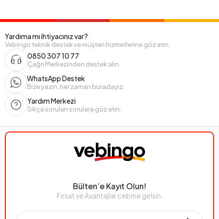
Yardıma mı ihtiyacınız var?
Vebingo teknik destek ve müşteri hizmetlerine göz atın.
0850 307 10 77
Çağrı Merkezinden destek alın.
WhatsApp Destek
Bize yazın, her zaman buradayız.
Yardım Merkezi
Sıkça sorulan sorulara göz atın.
Bülten’e Kayıt Olun!
Fırsat ve Avantajlar cebine gelsin.