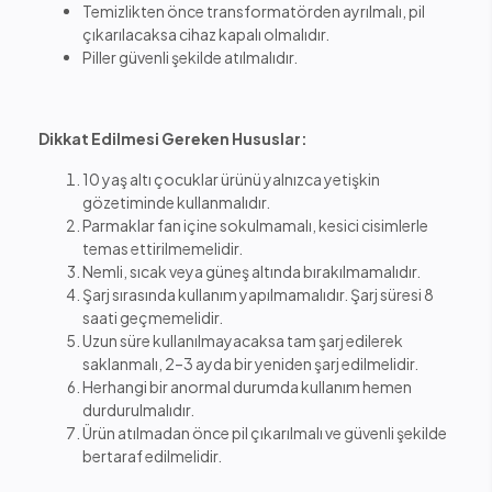
Temizlikten önce transformatörden ayrılmalı, pil
çıkarılacaksa cihaz kapalı olmalıdır.
Piller güvenli şekilde atılmalıdır.
Dikkat Edilmesi Gereken Hususlar:
10 yaş altı çocuklar ürünü yalnızca yetişkin
gözetiminde kullanmalıdır.
Parmaklar fan içine sokulmamalı, kesici cisimlerle
temas ettirilmemelidir.
Nemli, sıcak veya güneş altında bırakılmamalıdır.
Şarj sırasında kullanım yapılmamalıdır. Şarj süresi 8
saati geçmemelidir.
Uzun süre kullanılmayacaksa tam şarj edilerek
saklanmalı, 2–3 ayda bir yeniden şarj edilmelidir.
Herhangi bir anormal durumda kullanım hemen
durdurulmalıdır.
Ürün atılmadan önce pil çıkarılmalı ve güvenli şekilde
bertaraf edilmelidir.