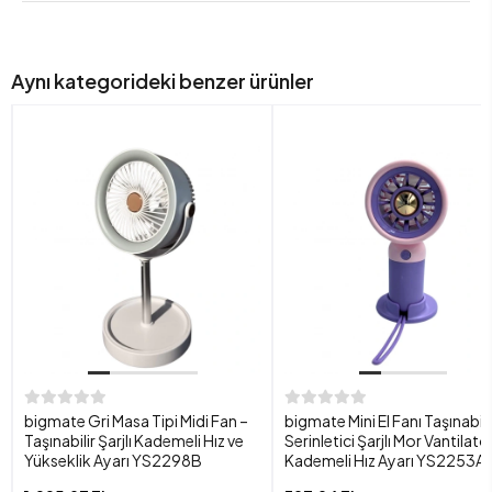
Aynı kategorideki benzer ürünler
bigmate Gri Masa Tipi Midi Fan –
bigmate Mini El Fanı Taşınabili
Taşınabilir Şarjlı Kademeli Hız ve
Serinletici Şarjlı Mor Vantilatö
Yükseklik Ayarı YS2298B
Kademeli Hız Ayarı YS2253A