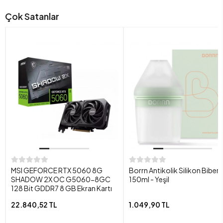
Çok Satanlar
MSI GEFORCE RTX 5060 8G
Borrn Antikolik Silikon Biber
SHADOW 2X OC G5060-8GC
150ml - Yeşil
128 Bit GDDR7 8 GB Ekran Kartı
22.840,52 TL
1.049,90 TL