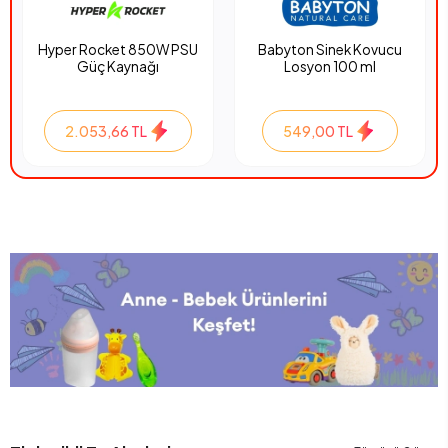
Hyper Rocket 850W PSU
Babyton Sinek Kovucu
Güç Kaynağı
Losyon 100 ml
2.053,66 TL
549,00 TL