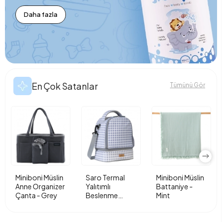
Daha fazla
En Çok Satanlar
Tümünü Gör
Miniboni Müslin
Saro Termal
Miniboni Müslin
Anne Organizer
Yalıtımlı
Battaniye -
Çanta - Grey
Beslenme
Mint
Çantası - Vichy