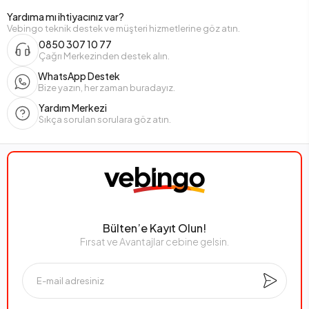
Yardıma mı ihtiyacınız var?
Vebingo teknik destek ve müşteri hizmetlerine göz atın.
0850 307 10 77
Çağrı Merkezinden destek alın.
WhatsApp Destek
Bize yazın, her zaman buradayız.
Yardım Merkezi
Sıkça sorulan sorulara göz atın.
Bülten’e Kayıt Olun!
Fırsat ve Avantajlar cebine gelsin.