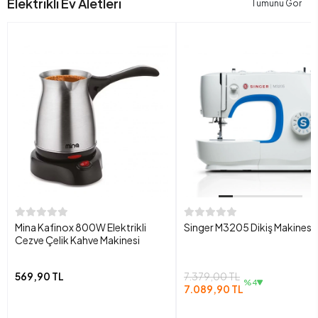
Elektrikli Ev Aletleri
Tümünü Gör
Mina Kafinox 800W Elektrikli
Singer M3205 Dikiş Makinesi
Cezve Çelik Kahve Makinesi
569,90 TL
7.379,00 TL
%4
7.089,90 TL