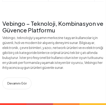
Vebingo – Teknoloji, Kombinasyon ve
Güvence Platformu
Vebingo, teknolojiyi yaşamın merkezine taşıyan kullanıcılar için
güvenli, hızlı ve modern bir alışveriş deneyimi sunar. Bilgisayar,
elektronik, çevre birimleri, yazıcı, network ürünleri ve ev elektroniği
gibi birçok kategoride binlerce orijinal ürünü tek bir çatı altında
buluşturur. İster profesyonel bir kullanıcı olun ister oyun tutkusunu
en yüksek performansla yaşamak isteyen bir oyuncu, Vebingo her
ihtiyacınıza uygun ürünleri güvenle sunar.
Devamını Gör