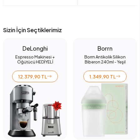
Sizin İçin Seçtiklerimiz
DeLonghi
Borrn
Espresso Makinesi +
Borrn Antikolik Silikon
Öğütücü HEDİYELİ
Biberon 240ml - Yeşil
12.379,90 TL
1.349,90 TL