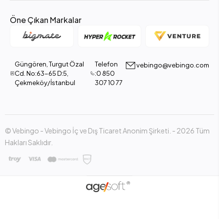
Öne Çıkan Markalar
Güngören, Turgut Özal
Telefon
vebingo@vebingo.com
Cd. No:63-65 D:5,
:0 850
Çekmeköy/İstanbul
307 10 77
© Vebingo - Vebingo İç ve Dış Ticaret Anonim Şirketi. - 2026 Tüm
Hakları Saklıdır.