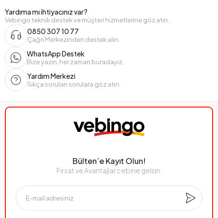
Yardıma mı ihtiyacınız var?
Vebingo teknik destek ve müşteri hizmetlerine göz atın.
0850 307 10 77
Çağrı Merkezinden destek alın.
WhatsApp Destek
Bize yazın, her zaman buradayız.
Yardım Merkezi
Sıkça sorulan sorulara göz atın.
Bülten’e Kayıt Olun!
Fırsat ve Avantajlar cebine gelsin.