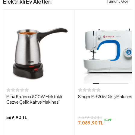
Elektrikli Ev Aletleri
Tümünü Gör
Mina Kafinox 800W Elektrikli
Singer M3205 Dikiş Makinesi
Cezve Çelik Kahve Makinesi
569,90 TL
7.379,00 TL
%4
7.089,90 TL