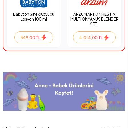
Babyton Sinek Kovucu
ARZUM AR1104 HESTIA
Losyon 100 ml
MULTI OKYANUS BLENDER
SETİ
549,00 TL
4.014,00 TL