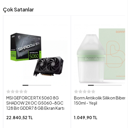
Çok Satanlar
MSI GEFORCE RTX 5060 8G
Borrn Antikolik Silikon Biber
SHADOW 2X OC G5060-8GC
150ml - Yeşil
128 Bit GDDR7 8 GB Ekran Kartı
22.840,52 TL
1.049,90 TL