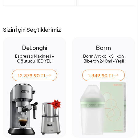
Sizin İçin Seçtiklerimiz
DeLonghi
Borrn
Espresso Makinesi +
Borrn Antikolik Silikon
Öğütücü HEDİYELİ
Biberon 240ml - Yeşil
12.379,90 TL
1.349,90 TL