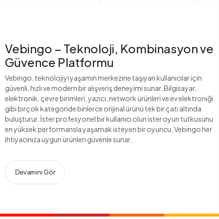
Vebingo – Teknoloji, Kombinasyon ve
Güvence Platformu
Vebingo, teknolojiyi yaşamın merkezine taşıyan kullanıcılar için
güvenli, hızlı ve modern bir alışveriş deneyimi sunar. Bilgisayar,
elektronik, çevre birimleri, yazıcı, network ürünleri ve ev elektroniği
gibi birçok kategoride binlerce orijinal ürünü tek bir çatı altında
buluşturur. İster profesyonel bir kullanıcı olun ister oyun tutkusunu
en yüksek performansla yaşamak isteyen bir oyuncu, Vebingo her
ihtiyacınıza uygun ürünleri güvenle sunar.
Devamını Gör