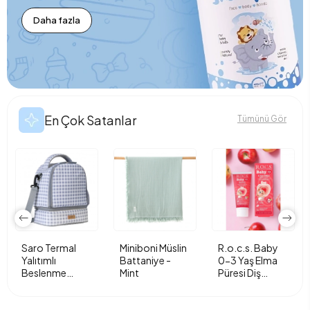
Daha fazla
En Çok Satanlar
Tümünü Gör
Saro Termal
Miniboni Müslin
R.o.c.s. Baby
Yalıtımlı
Battaniye -
0-3 Yaş Elma
Beslenme
Mint
Püresi Diş
Çantası - Vichy
Macunu 35ml