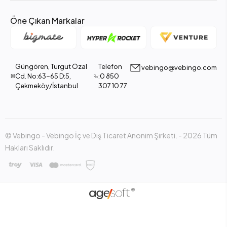
Öne Çıkan Markalar
Güngören, Turgut Özal
Telefon
vebingo@vebingo.com
Cd. No:63-65 D:5,
:0 850
Çekmeköy/İstanbul
307 10 77
© Vebingo - Vebingo İç ve Dış Ticaret Anonim Şirketi. - 2026 Tüm
Hakları Saklıdır.