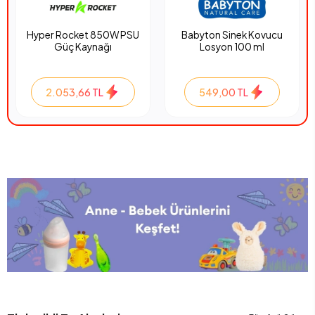
Hyper Rocket 850W PSU
Babyton Sinek Kovucu
Güç Kaynağı
Losyon 100 ml
2.053,66 TL
549,00 TL