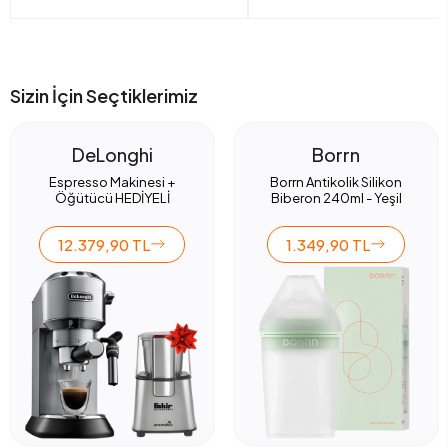
Sizin İçin Seçtiklerimiz
DeLonghi
Borrn
Espresso Makinesi +
Borrn Antikolik Silikon
Öğütücü HEDİYELİ
Biberon 240ml - Yeşil
12.379,90 TL
1.349,90 TL