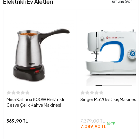
Elektrikli Ev Aletleri
Tümünü Gör
Mina Kafinox 800W Elektrikli
Singer M3205 Dikiş Makinesi
Cezve Çelik Kahve Makinesi
569,90 TL
7.379,00 TL
%4
7.089,90 TL