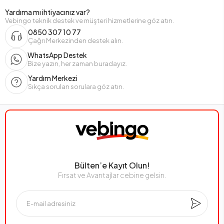
Yardıma mı ihtiyacınız var?
Vebingo teknik destek ve müşteri hizmetlerine göz atın.
0850 307 10 77
Çağrı Merkezinden destek alın.
WhatsApp Destek
Bize yazın, her zaman buradayız.
Yardım Merkezi
Sıkça sorulan sorulara göz atın.
Bülten’e Kayıt Olun!
Fırsat ve Avantajlar cebine gelsin.