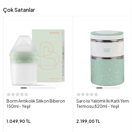
Çok Satanlar
Borrn Antikolik Silikon Biberon
Saro Isı Yalıtımlı İki Katlı Yeme
150ml - Yeşil
Termosu 820ml - Yeşil
1.049,90 TL
2.199,00 TL