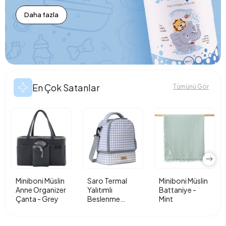
Daha fazla
En Çok Satanlar
Tümünü Gör
Miniboni Müslin
Saro Termal
Miniboni Müslin
Anne Organizer
Yalıtımlı
Battaniye -
Çanta - Grey
Beslenme
Mint
Çantası - Vichy