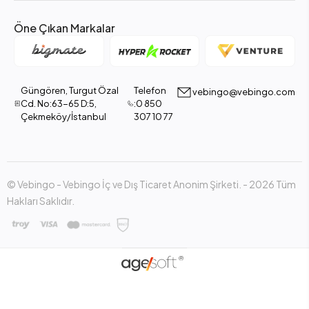
Öne Çıkan Markalar
Güngören, Turgut Özal
Telefon
vebingo@vebingo.com
Cd. No:63-65 D:5,
:0 850
Çekmeköy/İstanbul
307 10 77
© Vebingo - Vebingo İç ve Dış Ticaret Anonim Şirketi. - 2026 Tüm
Hakları Saklıdır.