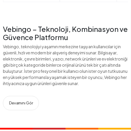
Vebingo – Teknoloji, Kombinasyon ve
Güvence Platformu
Vebingo, teknolojiyi yaşamın merkezine taşıyan kullanıcılar için
güvenli, hızlı ve modern bir alışveriş deneyimi sunar. Bilgisayar,
elektronik, çevre birimleri, yazıcı, network ürünleri ve ev elektroniği
gibi birçok kategoride binlerce orijinal ürünü tek bir çatı altında
buluşturur. İster profesyonel bir kullanıcı olun ister oyun tutkusunu
en yüksek performansla yaşamak isteyen bir oyuncu, Vebingo her
ihtiyacınıza uygun ürünleri güvenle sunar.
Devamını Gör