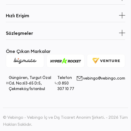
Hızlı Erişim
Sözleşmeler
Öne Çıkan Markalar
Güngören, Turgut Özal
Telefon
vebingo@vebingo.com
Cd. No:63-65 D:5,
:0 850
Çekmeköy/İstanbul
307 10 77
© Vebingo - Vebingo İç ve Dış Ticaret Anonim Şirketi. - 2026 Tüm
Hakları Saklıdır.