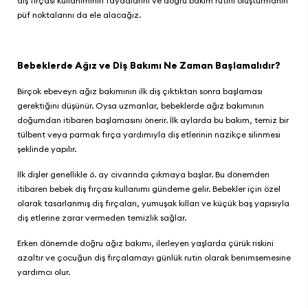
diş fırçası kullanımının faydalarını ve doğru bakım rutini oluşturmanın
püf noktalarını da ele alacağız.
Bebeklerde Ağız ve Diş Bakımı Ne Zaman Başlamalıdır?
Birçok ebeveyn ağız bakımının ilk diş çıktıktan sonra başlaması
gerektiğini düşünür. Oysa uzmanlar, bebeklerde ağız bakımının
doğumdan itibaren başlamasını önerir. İlk aylarda bu bakım, temiz bir
tülbent veya parmak fırça yardımıyla diş etlerinin nazikçe silinmesi
şeklinde yapılır.
İlk dişler genellikle 6. ay civarında çıkmaya başlar. Bu dönemden
itibaren bebek diş fırçası kullanımı gündeme gelir. Bebekler için özel
olarak tasarlanmış diş fırçaları, yumuşak kılları ve küçük baş yapısıyla
diş etlerine zarar vermeden temizlik sağlar.
Erken dönemde doğru ağız bakımı, ilerleyen yaşlarda çürük riskini
azaltır ve çocuğun diş fırçalamayı günlük rutin olarak benimsemesine
yardımcı olur.