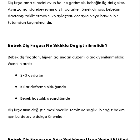
Diş fırçalama sürecini oyun haline getirmek, bebeğin ilgisini çeker.
Aynı zamanda ebeveynin diş fırçalarken örnek olması, bebeğin
davranışı taklit etmesini kolaylaştırır. Zorlayıcı veya baskıcı bir
tutumdan kaçınılmalıdır.
Bebek Diş Fırçası Ne Sıklıkla Değiştirilmelidir?
Bebek diş fırçaları, hijyen açısından düzenli olarak yenilenmelidir.
Genel olarak:
2–3 ayda bir
Kıllar deforme olduğunda
Bebek hastalık geçirdiğinde
diş fırçasının değiştirilmesi önerilir. Temiz ve sağlıklı bir ağız bakımı
için bu detay oldukça önemlidir.
Bebek Diş Fırçası ve Ağız Sağlığının Uzun Vadeli Etkileri