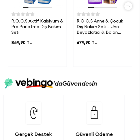
R.O.C.S Aktif Kalsiyum &
R.O.C.S Anne & Çocuk
Pro Parlatma Diş Bakım
Diş Bakım Seti – Uno
Seti
Beyazlatıcı & Balon
Sakızı (4-7 Yaş)
859,90 TL
679,90 TL
’da
Güvendesin
Gerçek Destek
Güvenli Ödeme