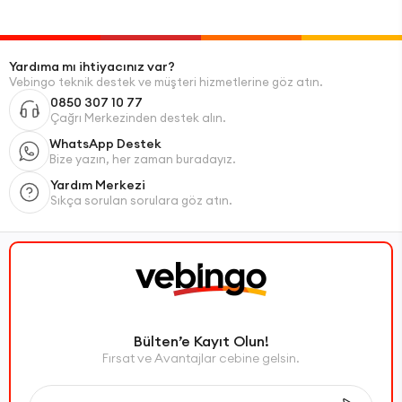
Yardıma mı ihtiyacınız var?
Vebingo teknik destek ve müşteri hizmetlerine göz atın.
0850 307 10 77
Çağrı Merkezinden destek alın.
WhatsApp Destek
Bize yazın, her zaman buradayız.
Yardım Merkezi
Sıkça sorulan sorulara göz atın.
Bülten’e Kayıt Olun!
Fırsat ve Avantajlar cebine gelsin.