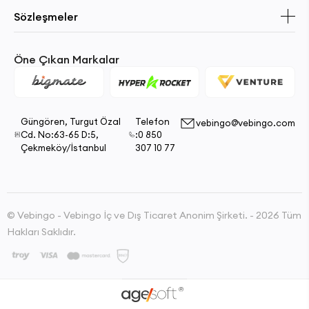
Sözleşmeler
Öne Çıkan Markalar
Güngören, Turgut Özal
Telefon
vebingo@vebingo.com
Cd. No:63-65 D:5,
:0 850
Çekmeköy/İstanbul
307 10 77
© Vebingo - Vebingo İç ve Dış Ticaret Anonim Şirketi. - 2026 Tüm
Hakları Saklıdır.