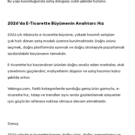
Bu yapı kurulduğunda satış döngüsü ciddi şekilde hızlanır.
2026’da E-Ticarette Büyümenin Anahtarı: Hız
2026 yılı itibarıyla e-ticarette büyüme, yüksek hacimli satıştan
çok hızlı dönen satış modeli üzerine kurulmaktadır. Doğru ürünü
seçmek, doğru platformda sunmak ve doğru stratejiyle pazarlamak
sürdürülebilir büyümenin temelidir.
E-ticarette hız kazandıran ürünleri doğru analiz eden markalar, stok
yönetimini güçlendirir, maliyetlerini düşürür ve satış hacmini kalıcı
şekilde artırır.
Vebingo.com
, farklı kategorilerde sunduğu geniş ürün gamıyla, e-
ticarette hız, talep ve trendleri aynı anda gözlemlemek isteyenler
için güçlü bir referans noktası olmaya devam etmektedir.
Sonuç
2026 yılında e-ticarette başarı; doğru ürün, doğru zamanlama ve