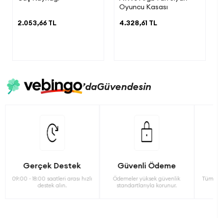
Oyuncu Kasası
2.053,66 TL
4.328,61 TL
’da
Güvendesin
Gerçek Destek
Güvenli Ödeme
09:00 - 18:00 saatleri arası hızlı
Ödemeler yüksek güvenlik
Tüm ü
destek alın.
standartlarıyla korunur.