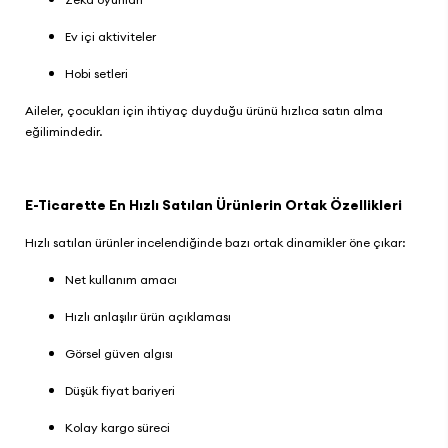
Ev içi aktiviteler
Hobi setleri
Aileler, çocukları için ihtiyaç duyduğu ürünü hızlıca satın alma
eğilimindedir.
E-Ticarette En Hızlı Satılan Ürünlerin Ortak Özellikleri
Hızlı satılan ürünler incelendiğinde bazı ortak dinamikler öne çıkar:
Net kullanım amacı
Hızlı anlaşılır ürün açıklaması
Görsel güven algısı
Düşük fiyat bariyeri
Kolay kargo süreci