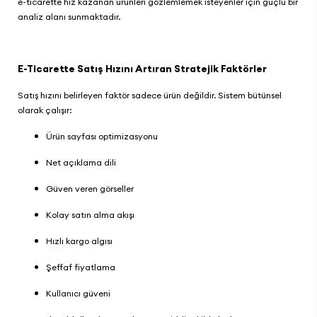
e-ticarette hız kazanan ürünleri gözlemlemek isteyenler için güçlü bir
analiz alanı sunmaktadır.
E-Ticarette Satış Hızını Artıran Stratejik Faktörler
Satış hızını belirleyen faktör sadece ürün değildir. Sistem bütünsel
olarak çalışır:
Ürün sayfası optimizasyonu
Net açıklama dili
Güven veren görseller
Kolay satın alma akışı
Hızlı kargo algısı
Şeffaf fiyatlama
Kullanıcı güveni